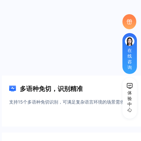
在
线
咨
*
您
询
的
称
多语种免切，识别精准
体
呼
验
支持15个多语种免切识别，可满足复杂语言环境的场景需求
中
心
*
手
机
号