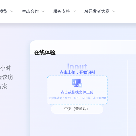
模型
生态合作
服务支持
AI开发者大赛
在线体验
5小时
点击上传，开始识别
会议访
方案
点击或拖拽文件上传
支持格式为：WAV、MP3、MP4等，小于10MB
中文（普通话）