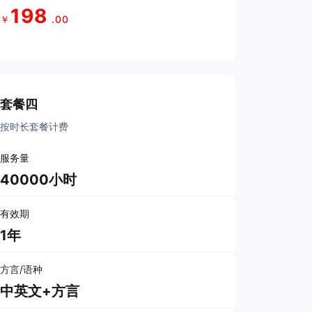
198
￥
.00
立即购买
套餐四
按时长套餐计费
服务量
40000小时
有效期
1年
方言/语种
中英文+方言