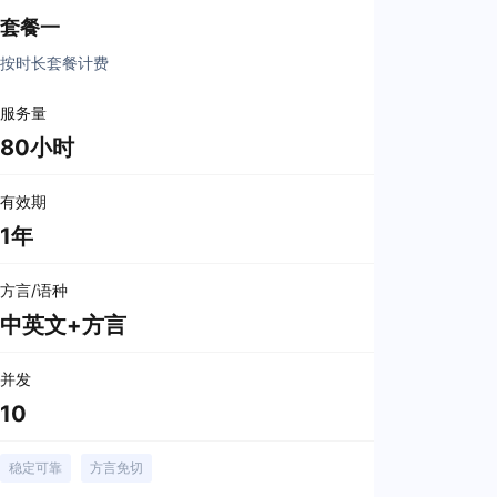
套餐一
按时长套餐计费
服务量
80小时
有效期
1年
方言/语种
中英文+方言
并发
10
稳定可靠
方言免切