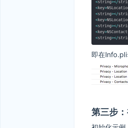
<
string
>
<
/
stri
<
key
>
NSLocatio
<
string
>
<
/
stri
<
key
>
NSLocatio
<
string
>
<
/
stri
<
key
>
NSContact
<
string
>
<
/
stri
即在Info.
第三步：
初始化示例