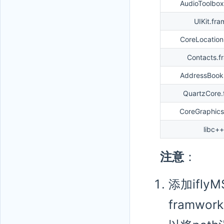
AudioToolbox
UIKit.fr
CoreLocation
Contacts.f
AddressBook
QuartzCore.
CoreGraphics
libc++
注意
：
添加iflyM
framwo