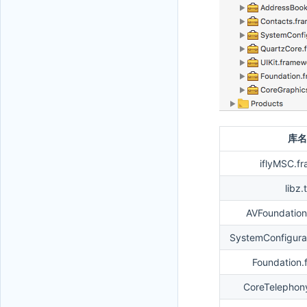
库名
iflyMSC.f
libz.
AVFoundation
SystemConfigura
Foundation.
CoreTelephon