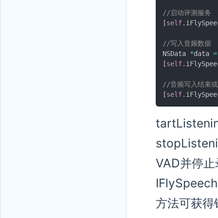
//启动评测服务
[
self
.
iFlySpee
//写入音频数据
NSData 
*
data 
=
[
self
.
iFlySpee
//音频写入结束
[
self
.
iFlySpee
tartLi
stopLi
VAD并停止
IFlySpeec
方法可获得