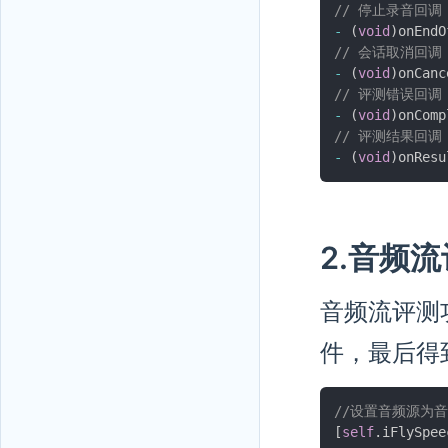
// 停止录音回调
-
(
void
)
onEndO
// 会话取消回调
-
(
void
)
onCanc
// 评测错误回调
-
(
void
)
onComp
// 评测结果回调
-
(
void
)
onResu
2.音频
音频流评测
件，最后得
//设置音频源为音
[
self
.
iFlySpee