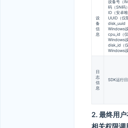
设备号（I
码（SN码）
ID（安卓
设
UUID（仅
备
disk_uui
信
Window
息
cpu_id（
Window
disk_id（
Window
日
志
SDK运行
信
息
2. 最终用
相关权限调