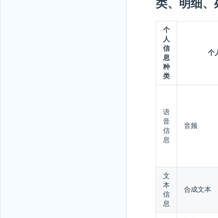
类、明细、
个
人
信
个
息
种
类
语
音
音频
信
息
文
本
合成文本
信
息