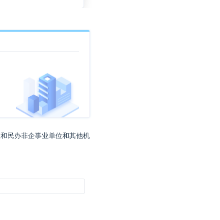
机
号
码
*
意
见
投
校和民办非企事业单位和其他机
诉