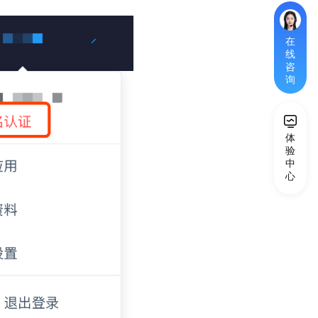
在
线
咨
询
体
验
*
中
心
您
的
称
呼
*
手