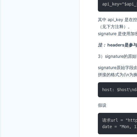
其中 api_key 是
（见下方注释）。
signature 
注：
headers是参
3）signature的原始
signature原始字段
拼接的格式为(\n为换
假设
请求url = "https