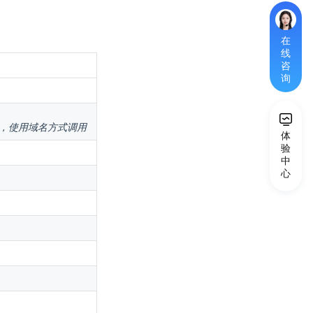
在
线
咨
询
口，使用域名方式调用
体
验
*
中
心
您
的
称
呼
*
手