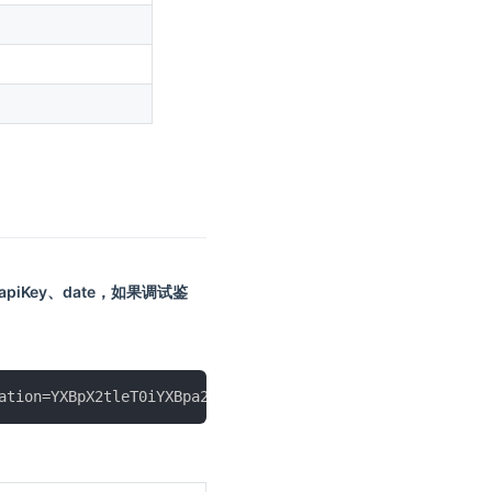
机
号
码
*
意
见
投
apiKey、date，如果调试鉴
诉