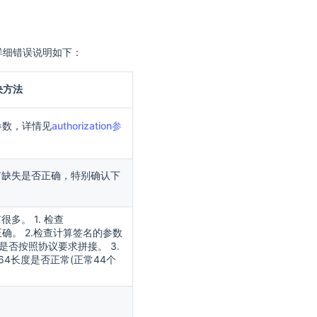
详细错误说明如下：
决方法
on参数，详情见
authorization参
有缺失是否正确，特别确认下
多。 1. 检查
t 是否正确。 2.检查计算签名的参数
-line是否按照协议要求拼接。 3.
se64长度是否正常(正常44个