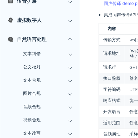
语音扩展
同声传译 demo p
集成同声传译AP
虚拟数字人
内容
自然语言处理
传输方式
ws
[ws(
请求地址
文本纠错
注：
公文校对
请求行
GET 
接口鉴权
签名
文本合规
字符编码
UTF
图片合规
响应格式
统一
音频合规
开发语言
任意
视频合规
适用范围
任意
文本改写
音频属性
采样