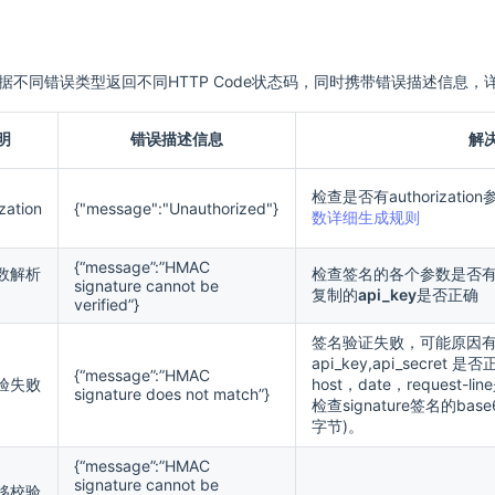
据不同错误类型返回不同HTTP Code状态码，同时携带错误描述信息，
明
错误描述信息
解
检查是否有authorizati
zation
{"message":"Unauthorized"}
数详细生成规则
{“message”:”HMAC
数解析
检查签名的各个参数是否
signature cannot be
复制的
api_key
是否正确
verified”}
签名验证失败，可能原因有很
api_key,api_secre
{“message”:”HMAC
验失败
host，date，request
signature does not match”}
检查signature签名的ba
字节)。
{“message”:”HMAC
signature cannot be
移校验