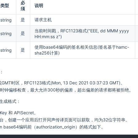
必
类型
说明
须
是
请求主机
string
当前时间戳，RFC1123格式("EEE, dd MMM yyyy
是
string
HH:mm:ss z")
使用base64编码的签名相关信息(签名基于hamc-
是
string
sha256计算)
则：
MT时区，RFC1123格式(Mon, 13 Dec 2021 03:37:23 GMT)。
进行时钟偏移检查，最大允许300秒的偏差，超出偏差的请求都将被拒绝。
n参数生成格式：
y 和 APISecret。
台，创建一个应用后打开同声传译页面可以获取，均为32位字符串。
ion base64编码前（authorization_origin）的格式如下。