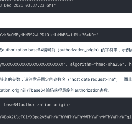
horization base64编码前（authorization_origin）的字符串，示
与签名的参数，请注意是固定的参数名（"host date request-line"）
ation_origin进行base64编码获得最终的authorization参数。
= base64(authorization_origin)
