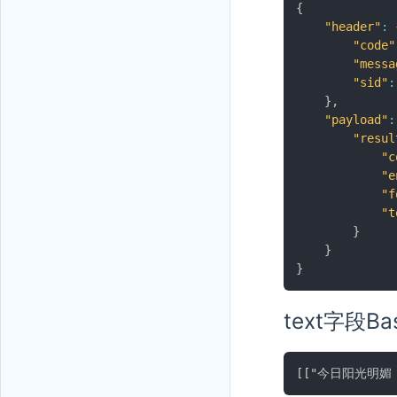
{
"header"
:
"code"
"messa
"sid"
:
}
,
"payload"
:
"resul
"c
"e
"f
"t
}
}
}
text字段B