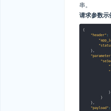
串。
请求参数示
{
"header"
:
"app_i
"statu
}
,
"parameter
"se3a
"
"
}
}
}
,
"payload"
: