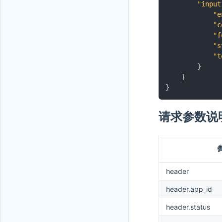
"input
"e
"c
"f
"s
"t
}
}
}
请求参数说
header
header.app_id
header.status