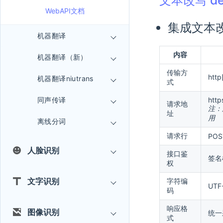
文本改写 de
WebAPI文档
集成文本改
机器翻译
内容
机器翻译（新）
传输方
htt
机器翻译niutrans
式
同声传译
http
请求地
注：
址
用
离线分词
请求行
POST
人脸识别
接口鉴
签名
权
文字识别
字符编
UTF
码
响应格
图像识别
统一
式