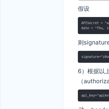
假设
APISecret = "a
则signatur
6）根据以上信
（author