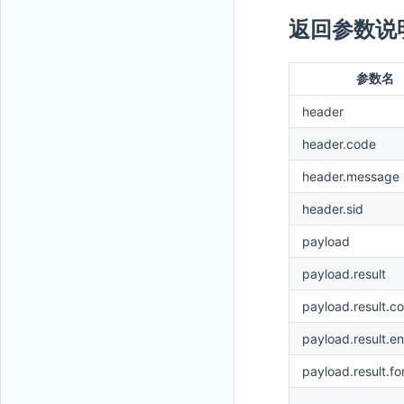
返回参数说
参数名
header
header.code
header.message
header.sid
payload
payload.result
payload.result.c
payload.result.e
payload.result.f