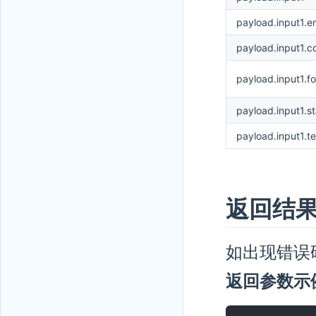
payload.input1.e
payload.input1.
payload.input1.f
payload.input1.s
payload.input1.te
返回结
如出现错误
返回参数示