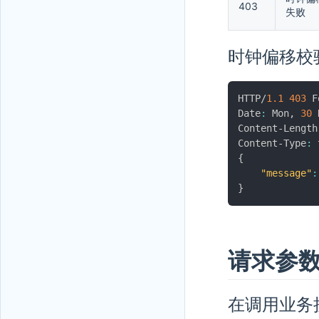
403
失败
时钟偏移校
HTTP/
1.1
403
 F
Date
:
 Mon
,
30
 
Content-Length
Content-Type
:
 
{
"message"
:
}
请求参
在调用业务