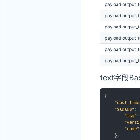
payload.output_
payload.output_t
payload.output_t
payload.output_t
payload.output_t
payload.output_t
text字段
{
"cost_time
"status"
:
"msg"
:
"versi
"code"
}
,