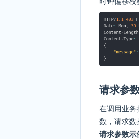
时钟偏移校
HTTP/
1.1
403
 F
Date
:
 Mon
,
30
 
Content-Length
Content-Type
:
 
{
"message"
:
}
请求参
在调用业务接口
数，请求数据
请求参数示