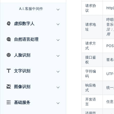
请求协
htt
A.I.客服中间件
议
哼唱识
虚拟数字人
请求地
音乐识别
址
注：
用
自然语言处理
请求方
POS
式
人脸识别
接口鉴
签名
权
文字识别
字符编
UTF
码
响应格
图像识别
统一
式
开发语
任意
基础服务
言
适用范