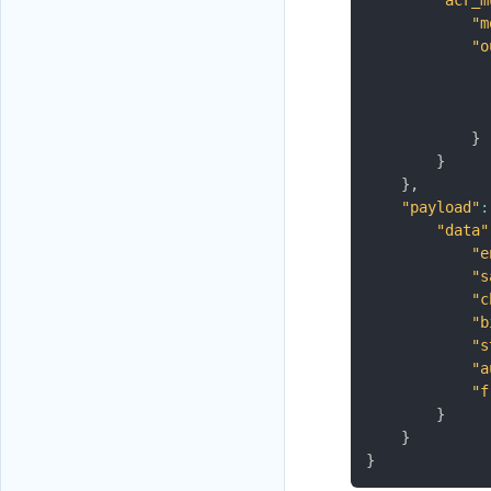
"acr_m
"m
"o
}
}
}
,
"payload"
:
"data"
"e
"s
"c
"b
"s
"a
"f
}
}
}