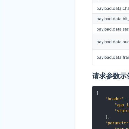
payload.data.ch
payload.data.bit
payload.data.sta
payload.data.aud
payload.data.fra
请求参数示
{
"header"
:
"app_i
"statu
}
,
"parameter