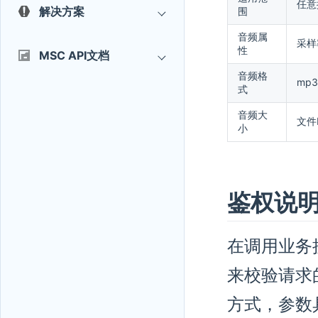
任意
解决方案
围
音频属
采样
性
MSC API文档
音频格
mp3
式
音频大
文件
小
鉴权说
在调用业务
来校验请求
方式，参数具