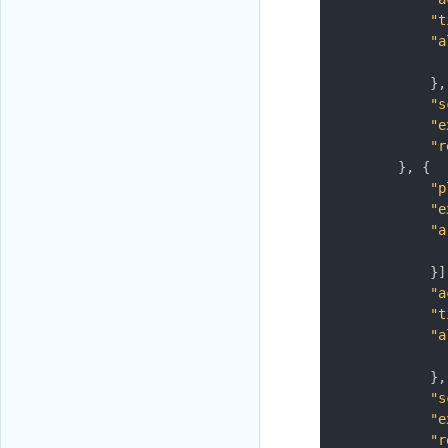
"t
"a
}
,
"s
"e
"r
}
,
{
"p
"e
"a
}
]
"a
"t
"a
}
,
"s
"e
"r