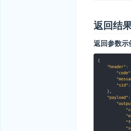
返回结
返回参数示
{
"header"
:
"code"
"messa
"sid"
:
}
,
"payload"
:
"outpu
"c
"e
"f
"s