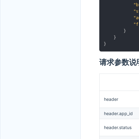
"b
"s
"a
"f
}
}
}
请求参数说
header
header.app_id
header.status