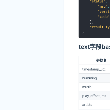
"status"
:
"msg"
:
"versi
"code"
}
,
"result_ty
}
text字段
参数名
timestamp_utc
humming
music
play_offset_ms
artists