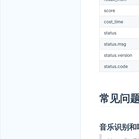
score
cost_time
status
status.msg
status.version
status.code
常见问
音乐识别和