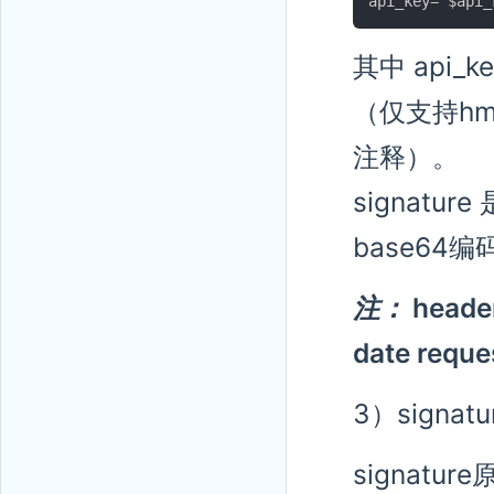
其中 api_
（仅支持hm
注释）。
signat
base64
注：
hea
date re
3）signat
signatur