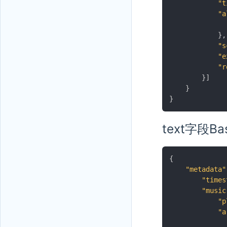
"t
"a
}
,
"s
"e
"r
}
]
}
}
text字段
{
"metadata"
"times
"music
"p
"a