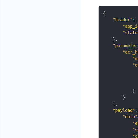
{
"header"
:
"app_i
"statu
}
,
"parameter
"acr_h
"m
"o
}
}
}
,
"payload"
:
"data"
"e
"s
"c