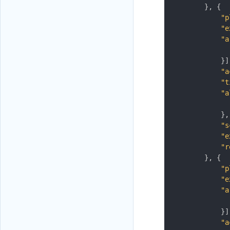
}
,
{
"p
"e
"a
}
]
"a
"t
"a
}
,
"s
"e
"r
}
,
{
"p
"e
"a
}
]
"a