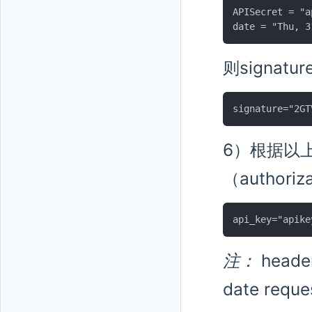
APISecret = "a
则signatur
6）根据以上信
（author
注：
hea
date re