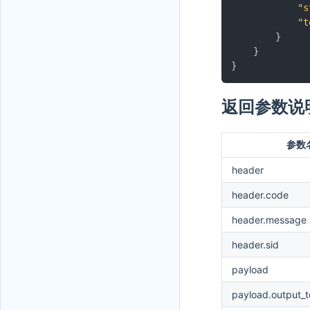
"s
"t
}
}
}
返回参数说
参数
header
header.code
header.message
header.sid
payload
payload.output_t