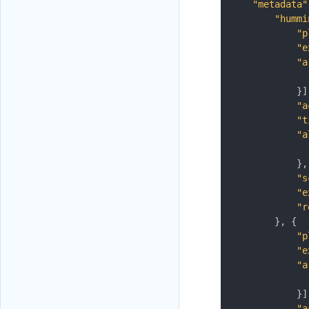
"metadata"
"hummi
"p
"e
"a
}
]
"a
"t
"a
}
,
"s
"e
"r
}
,
{
"p
"e
"a
}
]
"a