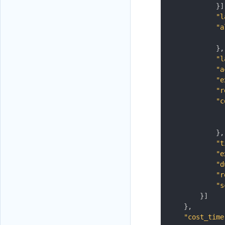
}
]
"l
"a
}
,
"l
"a
"e
"r
"c
}
,
"t
"e
"d
"r
"s
}
]
}
,
"cost_time