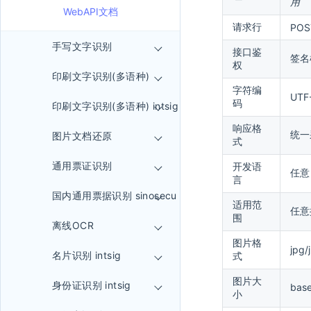
用
WebAPI文档
请求行
POST
手写文字识别
接口鉴
签名
权
印刷文字识别(多语种)
字符编
UTF
码
印刷文字识别(多语种) intsig
响应格
统一
图片文档还原
式
通用票证识别
开发语
任意
言
国内通用票据识别 sinosecu
适用范
任意
围
离线OCR
图片格
jpg
名片识别 intsig
式
图片大
身份证识别 intsig
ba
小