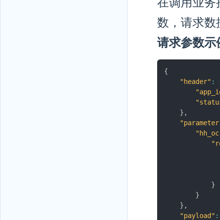
在调用业务接口
数，请求数据
请求参数示
{
"header"
:
"app_i
"statu
}
,
"parameter
"hh_oc
"r
}
}
}
,
"payload"
: