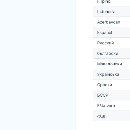
Filipino
Indonesia
Azərbaycan
Español
Русский
български
Македонски
Українська
Српски
БССР
Ελληνικά
Հայ