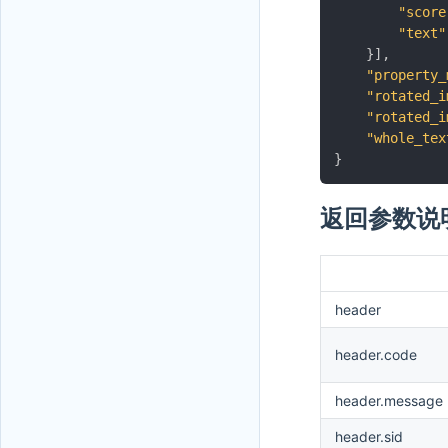
"score
"text"
}
]
,
"property_
"rotated_i
"rotated_i
"whole_tex
}
返回参数说
header
header.code
header.message
header.sid