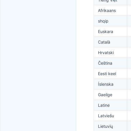
Afrikaans
shqip
Euskara
Català
Hrvatski
Čeština
Eesti keel
Íslenska
Gaeilge
Latine
Latviešu
Lietuvių