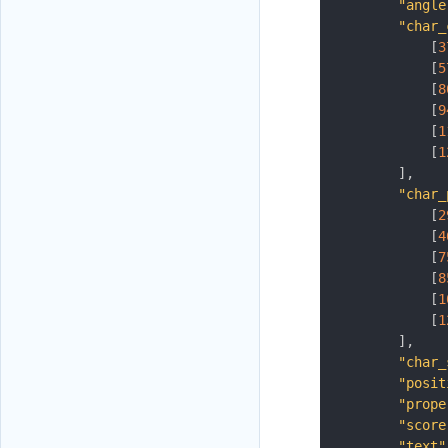
"angle
"char_
[
3
[
5
[
8
[
9
[
1
[
1
]
,
"char_
[
2
[
4
[
7
[
8
[
1
[
1
]
,
"char_
"posit
"prope
"score
"text"