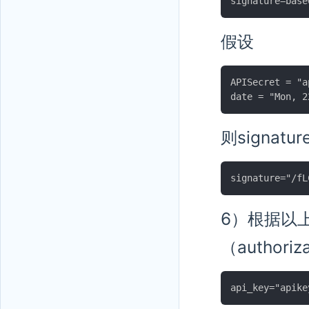
假设
APISecret = "a
则signatur
6）根据以上信
（author