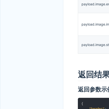
payload.image.e
payload.image.i
payload.image.st
返回结
返回参数示
{
"header"
: