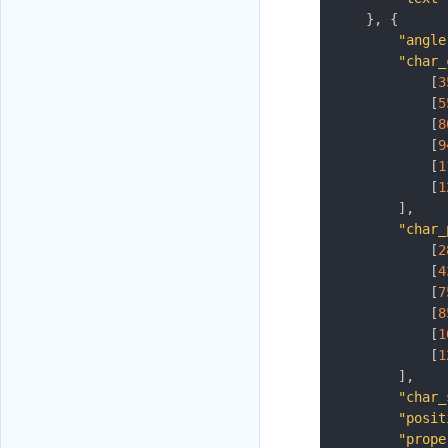
}
,
{
"angle
"char_
[
3
[
5
[
8
[
9
[
1
[
1
]
,
"char_
[
2
[
4
[
7
[
8
[
1
[
1
]
,
"char_
"posit
"prope