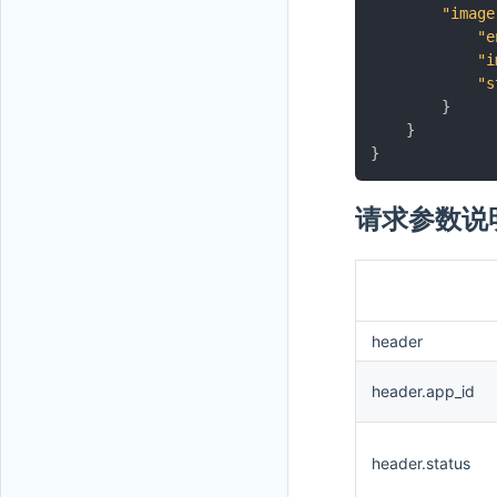
"image
"e
"i
"s
}
}
}
请求参数说
header
header.app_id
header.status