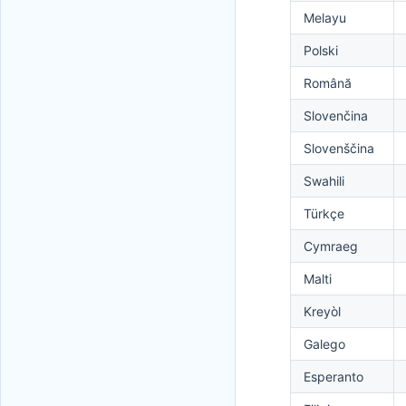
Melayu
Polski
Română
Slovenčina
Slovenščina
Swahili
Türkçe
Cymraeg
Malti
Kreyòl
Galego
Esperanto