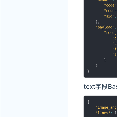
"code"
"messa
"sid"
:
}
,
"payload"
:
"recog
"e
"c
"f
"t
}
}
}
text字段B
{
"image_ang
"lines"
:
[