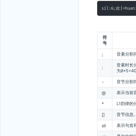
符
号
音素分割
;
音素时长分
:
为8*5=4
音节分割符
-
表示当前
@
L1韵律
*
音节信息。
[]
表示句首和
sil