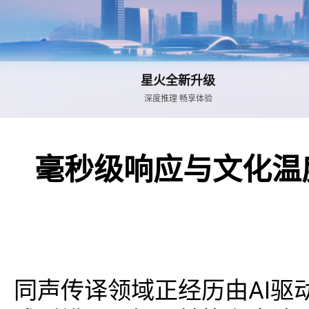
角色模拟
AI+招聘
AI公益
一
开发套件
智慧工业
AI人机面试 定制一体化
人设自定义 剧情跟随 效果领先
一
AI SaaS
智慧农业
文本向量化-embedding
AI+会议
创客营
超
星火全新升级
智慧营销
高精度 性能稳定 方便集成
高速转写 安全保障 使用方案
聚合讯飞云平台全
实
深度推理 畅享体验
智能硬件
星火本地大模型
AI+财务
超
端侧模型 离线交互 安全便捷
技术领先 适配性强 安全可靠
多
智慧司法
毫秒级响应与文化温
智能简历生成
AI+园区
图
智慧医疗
多种语音 多种版式 自由定制
数字化 智慧化
图
科研大模型
星火智能陪练
图
论文回答 综述生成 论文辅助
让企业员工培训更科学更高效
文
AI大模型解决方案
图
New
同声传译领域正经历由AI
AI大模型，全场景助力新质生产力
支