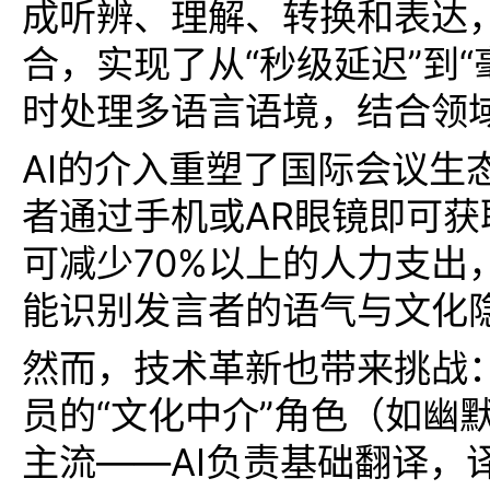
成听辨、理解、转换和表达，
智能评标
New
快速处理评标任务，提升招采效率
合，实现了从“秒级延迟”到“毫
智能投标
时处理多语言语境，结合领
New
开箱即用的投标助手
AI的介入重塑了国际会议生
智能文档审核比对
New
者通过手机或AR眼镜即可
赋能文件审查比对标准化、智能化
可减少70%以上的人力支出
能识别发言者的语气与文化
然而，技术革新也带来挑战
员的“文化中介”角色（如
主流——AI负责基础翻译