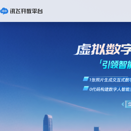
生态合作
服务支持
AI开发者大赛
讯飞星火
企业管理
生态
多
文档中心
2025 AI开发
星火认知大模型
企业数字化
多方面阐述 轻松接
向全球开发者发起
发挥技术、产业、资本等
7*24小时全天候无忧服
稳定专业的AI竞赛服务平
星火认知大模型API
讯飞AI智能校对平台
科大讯飞全球102
实
智能语音
Hot
New
智能媒体
应用类挑战
优质资源，助推伙伴高速
务，为您提供多样化的支
台，海量的行业数据、定
快速响应 多元场景 灵活应用
智能校对 自动纠错 多模支持
开放·合作·生态·
成长，构建人工智能繁荣
持计划，满足多场景服务
制化的实战演练，推动企
自然语言处理
互联网服务
生态
需求
业科技人才培养和AI应用
星火知识库
AI+营销
讯飞AI服务市场
录
Hot
案例中心
研究
文字识别
智慧生活
文档知识库 强化大模型
海量数据 专利算法 全链优化
赋能全行业，促进
挑战杯
5
为开发者提供先进的
能各行各业
全国大学生课外学
机器翻译
城市治理
星火开源大模型
AI+客服
2025 AI开发者大
大
视觉分析
实时监督管理 快速可靠
面向全球开发者的
深度适配国产算力 场景应用效果领先
高
政务服务
虚拟数字人
智能客服
智能PPT生成
AI+办公
讯飞生态投资孵化
超
即时通讯 高效审批 智能交互
智能文档创作 模板丰富 办公提效
开发平台
通用场景