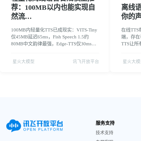
荐：100MB以内也能实现自
离线
然流…
你的
100MB内轻量化TTS已成现实：VITS-Tiny
在线TT
仅45MB延迟65ms，Fish Speech 1.5约
端，存在
80MB中文韵律最强，Edge-TTS仅30ms极
TTS让
致速度。配合INT8量化可再减半体积，音
备，从根
质损失不到5%。小模型不再是妥协，而是
疗、金融
星火大模型
讯飞开放平台
星火大模
离线场景的最优解。
案不仅是
线。
服务支持
技术支持